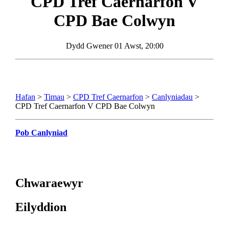
CPD Tref Caernarfon
V
CPD Bae Colwyn
Dydd Gwener 01 Awst, 20:00
Hafan
>
Timau
>
CPD Tref Caernarfon
>
Canlyniadau
>
CPD Tref Caernarfon V CPD Bae Colwyn
Pob Canlyniad
Chwaraewyr
Eilyddion