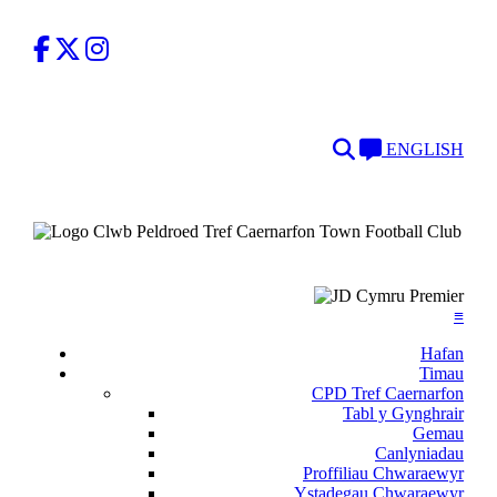
Facebook
Twitter
Instagram
Search
Language
ENGLISH
≡
Hafan
Timau
CPD Tref Caernarfon
Tabl y Gynghrair
Gemau
Canlyniadau
Proffiliau Chwaraewyr
Ystadegau Chwaraewyr