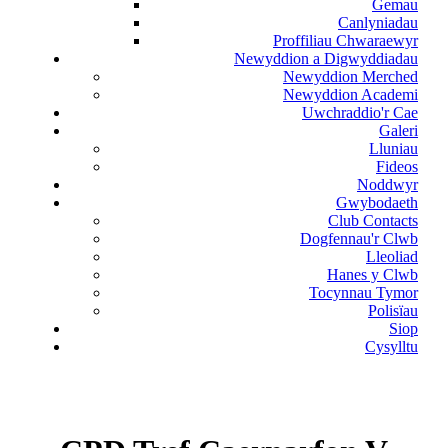
Gemau
Canlyniadau
Proffiliau Chwaraewyr
Newyddion a Digwyddiadau
Newyddion Merched
Newyddion Academi
Uwchraddio'r Cae
Galeri
Lluniau
Fideos
Noddwyr
Gwybodaeth
Club Contacts
Dogfennau'r Clwb
Lleoliad
Hanes y Clwb
Tocynnau Tymor
Polisïau
Siop
Cysylltu