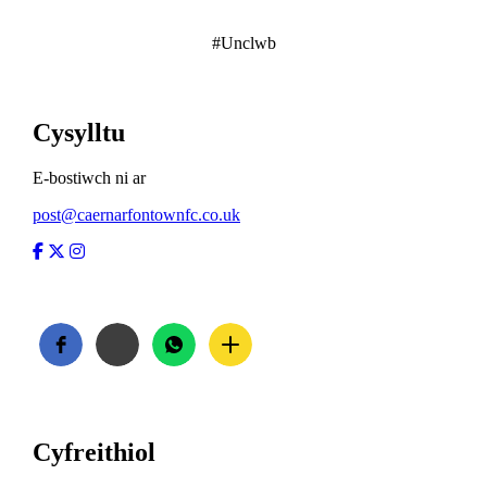
#Unclwb
Cysylltu
E-bostiwch ni ar
post@caernarfontownfc.co.uk
Facebook
Twitter
Instagram
Cyfreithiol